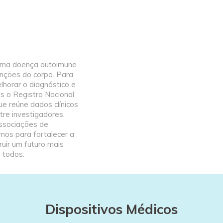
uma doença autoimune
unções do corpo. Para
lhorar o diagnóstico e
s o Registro Nacional
e reúne dados clínicos
re investigadores,
associações de
ímos para fortalecer a
truir um futuro mais
 todos.
Dispositivos Médicos