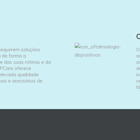
O
requerem soluções
O
 de forma a
a
 das suas rotinas e da
a
SPCare oferece
d
elevada qualidade
i
ivos e acessórios de
s
l