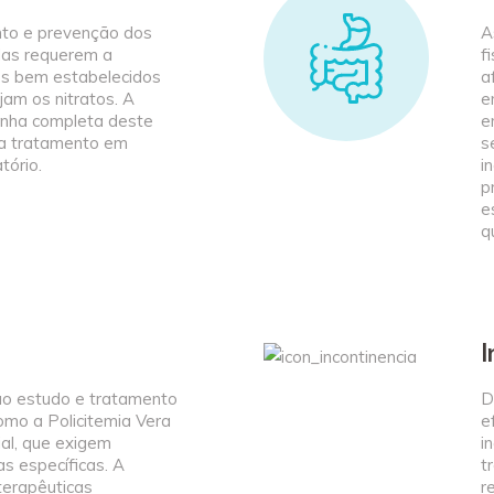
nto e prevenção dos
A
das requerem a
f
os bem estabelecidos
a
jam os nitratos. A
e
linha completa deste
e
a tratamento em
s
tório.
i
p
e
q
I
ao estudo e tratamento
D
mo a Policitemia Vera
e
al, que exigem
i
ias específicas. A
t
terapêuticas
r