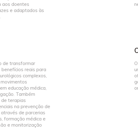
m aos doentes
n
cazes e adaptados às
.
O
 de transformar
O
 benefícios reais para
u
urológicos complexos,
o
e movimentos
g
do em educação médica,
o
stigação. Também
de terapias
enciais na prevenção de
através de parcerias
s, formação médica e
esão e monitorização