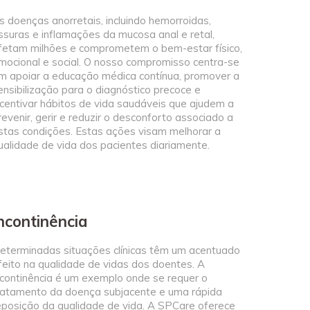
s doenças anorretais, incluindo hemorroidas,
issuras e inflamações da mucosa anal e retal,
fetam milhões e comprometem o bem-estar físico,
mocional e social. O nosso compromisso centra-se
m apoiar a educação médica contínua, promover a
ensibilização para o diagnóstico precoce e
ncentivar hábitos de vida saudáveis que ajudem a
revenir, gerir e reduzir o desconforto associado a
stas condições. Estas ações visam melhorar a
ualidade de vida dos pacientes diariamente.
ncontinência
eterminadas situações clínicas têm um acentuado
feito na qualidade de vidas dos doentes. A
ncontinência é um exemplo onde se requer o
ratamento da doença subjacente e uma rápida
eposição da qualidade de vida. A SPCare oferece